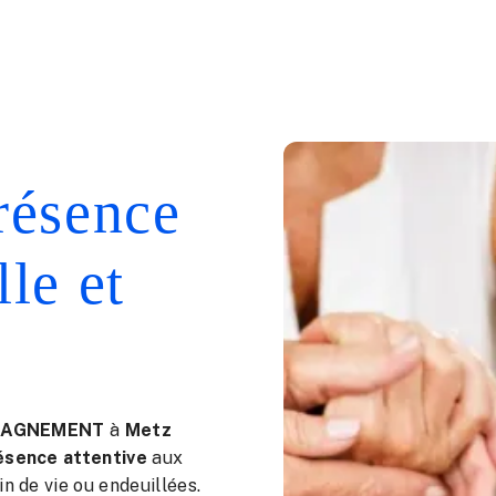
résence
lle et
MPAGNEMENT
à
Metz
ésence attentive
aux
n de vie ou endeuillées.